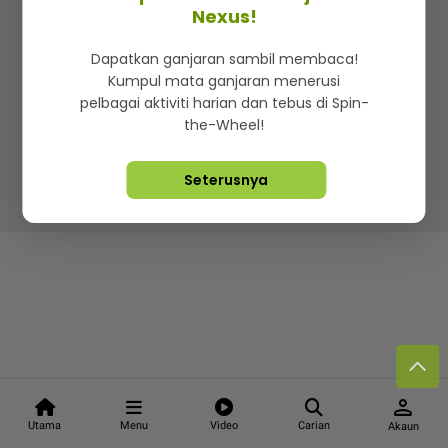
Kenali mStar
Iklan di SMG360
Hubungi Kami
Nexus!
Terma & Syarat
Dasar Privasi
Dapatkan ganjaran sambil membaca!
Kumpul mata ganjaran menerusi
pelbagai aktiviti harian dan tebus di Spin-
the-Wheel!
Lebih hot, viral dan sensasi
Seterusnya
Hakcipta Terpelihara ©
2026. Star Media Group Berhad
[197101000523 (10894-D)]
person
Utama
Menu
Video
Carian
Akaun