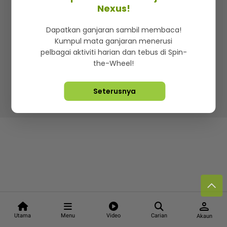
Kenali mStar
Iklan di SMG360
Hubungi Kami
Nexus!
Terma & Syarat
Dasar Privasi
Dapatkan ganjaran sambil membaca!
Kumpul mata ganjaran menerusi
pelbagai aktiviti harian dan tebus di Spin-
the-Wheel!
Lebih hot, viral dan sensasi
Seterusnya
Hakcipta Terpelihara ©
2026. Star Media Group Berhad
[197101000523 (10894-D)]
person
Utama
Menu
Video
Carian
Akaun