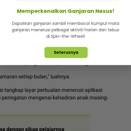
Memperkenalkan Ganjaran Nexus!
n’ anak ponteng sekolah sebab balik kampung...
Dapatkan ganjaran sambil membaca! Kumpul mata
ganjaran menerusi pelbagai aktiviti harian dan tebus
erapa kali mengeluarkan surat amaran kerana tidak
di Spin-the-Wheel!
elajarnya bakal menduduki peperiksaan Sijil
Seterusnya
ama. Untuk pengetahuan, ini kelas Tingkatan 4.
amaran setiap bulan," luahnya.
 tangkap layar perbualan menerusi aplikasi
 peringatan mengenai kehadiran anak masing-
wa dengan sikap pelajarnya