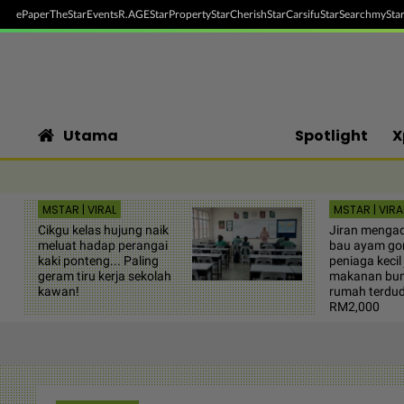
ePaper
TheStar
Events
R.AGE
StarProperty
StarCherish
StarCarsifu
StarSearch
myStar
Utama
Spotlight
X
MSTAR | VIRAL
MSTAR | VIRA
Cikgu kelas hujung naik
Jiran mengad
meluat hadap perangai
bau ayam go
kaki ponteng... Paling
peniaga kecil 
geram tiru kerja sekolah
makanan bun
kawan!
rumah terdud
RM2,000