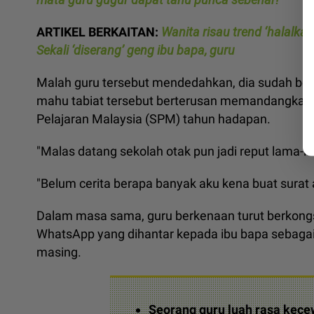
ARTIKEL BERKAITAN:
Wanita risau trend ‘halalka
Sekali ‘diserang’ geng ibu bapa, guru
Malah guru tersebut mendedahkan, dia sudah beb
mahu tabiat tersebut berterusan memandangkan p
Pelajaran Malaysia (SPM) tahun hadapan.
"Malas datang sekolah otak pun jadi reput lama-l
"Belum cerita berapa banyak aku kena buat surat 
Dalam masa sama, guru berkenaan turut berkongsi
WhatsApp yang dihantar kepada ibu bapa sebagai
masing.
Seorang guru luah rasa kece