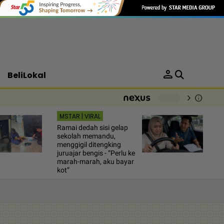
person
BeliLokal
chevron_right
info
-
MSTAR | VIRAL
Ramai dedah sisi gelap
sekolah memandu,
menggigil ditengking
juruajar bengis - “Perlu ke
marah-marah, aku bayar
kot”