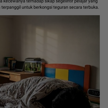
a kecewanya terhadap sikap segelintir pelajar yang
erpanggil untuk berkongsi teguran secara terbuka.