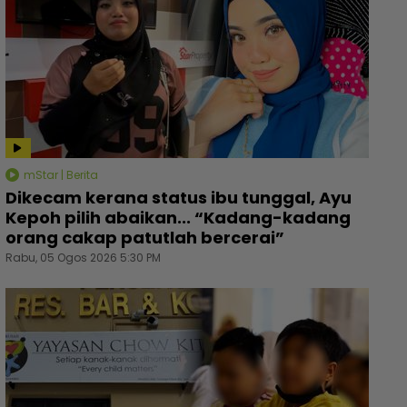
mStar | Berita
Dikecam kerana status ibu tunggal, Ayu
Kepoh pilih abaikan... “Kadang-kadang
orang cakap patutlah bercerai”
Rabu, 05 Ogos 2026 5:30 PM