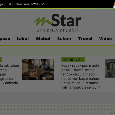
job
Kuali
Kuntum
SuriaFM
988FM
pose
Lokal
Global
Sukan
Travel
Video
L
MSTAR | VIRAL
u tak tahan
Koyak rabak pun masih
reng,
pakai... Ramai sebak
jual
tengok cikgu prihatin
gkus dari
hadiahkan kasut baharu
uk didenda
untuk murid - “Pertama
kali nampak dia senyum”