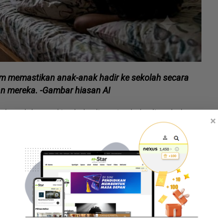
m memastikan anak-anak hadir ke sekolah secara
n mereka. -Gambar hiasan AI
eluat dah pasal isu kehadiran. Isu kehadiran bukan
×
ila nak mengajar
chapter
baru, yang selalu tak
n dalam kelas.
alu hadir," tulisnya dalam satu hantaran di Threads.
teng sekolah, bapa bagi alasan anak demam... Air