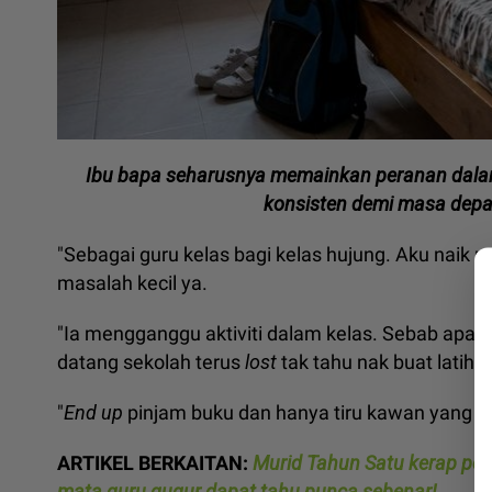
Ibu bapa seharusnya memainkan peranan dala
konsisten demi masa depa
"Sebagai guru kelas bagi kelas hujung. Aku naik m
masalah kecil ya.
"Ia mengganggu aktiviti dalam kelas. Sebab apab
datang sekolah terus
lost
tak tahu nak buat latiha
"
End up
pinjam buku dan hanya tiru kawan yang sel
ARTIKEL BERKAITAN:
Murid Tahun Satu kerap pon
mata guru gugur dapat tahu punca sebenar!