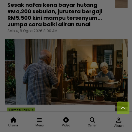
Sesak nafas kena bayar hutang
RM4,200 sebulan, jurutera bergaji
RM5,500 kini mampu tersenyum...
Jumpa cara baiki aliran tunai
Sabtu, 8 Ogos 2026 8:00 AM
MSTAR | DUNIA
Atuk gatal kemaruk nak bercinta!
person
Warga emas 81 tahun ditahan
Utama
Menu
Video
Carian
Akaun
menghendap ‘crush’ seusia