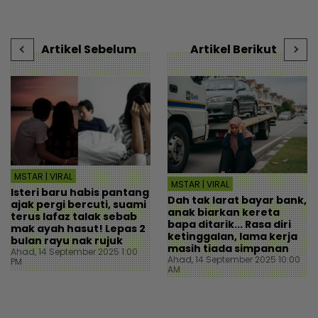
individu tergamam lepas
t
tengok baki akaun rakan
s
- Viral | mStar
Artikel Sebelum
Artikel Berikut
MSTAR | VIRAL
MSTAR | VIRAL
Isteri baru habis pantang
Dah tak larat bayar bank,
ajak pergi bercuti, suami
anak biarkan kereta
terus lafaz talak sebab
bapa ditarik... Rasa diri
mak ayah hasut! Lepas 2
ketinggalan, lama kerja
bulan rayu nak rujuk
masih tiada simpanan
Ahad, 14 September 2025 1:00
Ahad, 14 September 2025 10:00
PM
AM