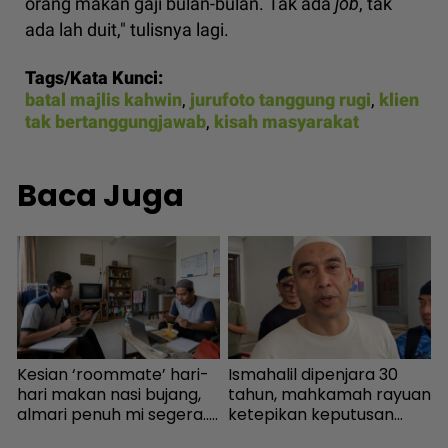
orang makan gaji bulan-bulan. Tak ada
job
, tak
ada lah duit," tulisnya lagi.
Tags/Kata Kunci:
batal majlis kahwin
,
jurufoto tanggung rugi
,
klien
tak bertanggungjawab
,
kisah masyarakat
Baca Juga
k
Kesian ‘roommate’ hari-
Ismahalil dipenjara 30
K
hari makan nasi bujang,
tahun, mahkamah rayuan
‘
almari penuh mi segera...
ketepikan keputusan
s
Ingatkan orang susah,
bebas - Sensasi | mStar
P