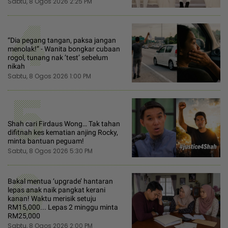
Sabtu, 8 Ogos 2026 2:25 PM
4
“Dia pegang tangan, paksa jangan
menolak!” - Wanita bongkar cubaan
rogol, tunang nak ’test’ sebelum
nikah
Sabtu, 8 Ogos 2026 1:00 PM
5
Shah cari Firdaus Wong… Tak tahan
difitnah kes kematian anjing Rocky,
minta bantuan peguam!
Sabtu, 8 Ogos 2026 5:30 PM
6
Bakal mentua ‘upgrade’ hantaran
lepas anak naik pangkat kerani
kanan! Waktu merisik setuju
RM15,000... Lepas 2 minggu minta
RM25,000
Sabtu, 8 Ogos 2026 2:00 PM