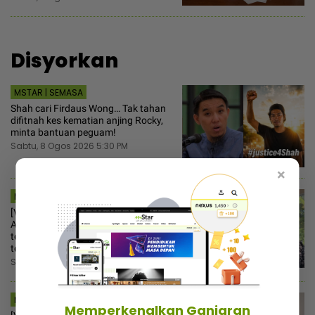
Disyorkan
MSTAR | SEMASA
Shah cari Firdaus Wong… Tak tahan
difitnah kes kematian anjing Rocky,
minta bantuan peguam!
Sabtu, 8 Ogos 2026 5:30 PM
×
MSTAR | HIBURAN
[V] “Datuk M. Nasir hanya bergurau“ -
Aliff Aziz ulas gelaran aktor kedua
terkacak, rezeki pertama kali buat
teater
Sabtu, 8 Ogos 2026 3:30 PM
MSTAR | HIBURAN
Memperkenalkan Ganjaran