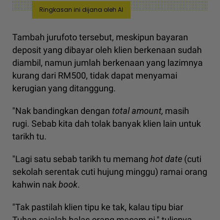
Ringkasan ini dijana oleh AI
Tambah jurufoto tersebut, meskipun bayaran
deposit yang dibayar oleh klien berkenaan sudah
diambil, namun jumlah berkenaan yang lazimnya
kurang dari RM500, tidak dapat menyamai
kerugian yang ditanggung.
"Nak bandingkan dengan
total amount,
masih
rugi. Sebab kita dah tolak banyak klien lain untuk
tarikh tu.
"Lagi satu sebab tarikh tu memang
hot date
(cuti
sekolah serentak cuti hujung minggu) ramai orang
kahwin nak
book
.
"Tak pastilah klien tipu ke tak, kalau tipu biar
Tuhan sajalah balas orang macam ni," tulisnya