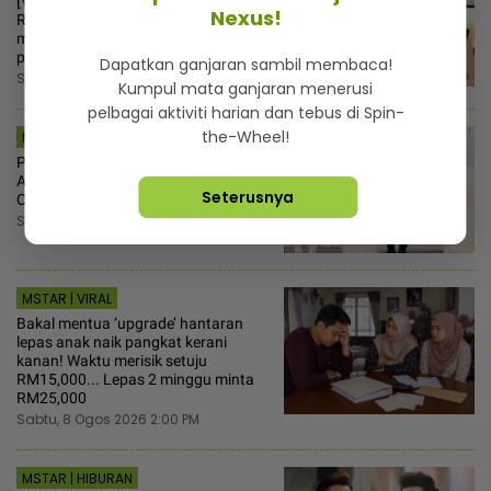
[V] “Macam tak rasa bersalah“ -
Nexus!
Ruhainies ambil tindakan, vendor
makanan salah guna nama untuk
pemasaran
Dapatkan ganjaran sambil membaca!
Sabtu, 8 Ogos 2026 2:30 PM
Kumpul mata ganjaran menerusi
pelbagai aktiviti harian dan tebus di Spin-
the-Wheel!
MSTAR | SEMASA
Puteri Sultan Pahang, Tengku Ilyana
Alia selamat disatukan dengan
Seterusnya
Christopher Lionel Froggatt
Sabtu, 8 Ogos 2026 2:25 PM
MSTAR | VIRAL
Bakal mentua ‘upgrade’ hantaran
lepas anak naik pangkat kerani
kanan! Waktu merisik setuju
RM15,000... Lepas 2 minggu minta
RM25,000
Sabtu, 8 Ogos 2026 2:00 PM
MSTAR | HIBURAN