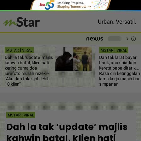
Urban. Versatil.
chevron_right
info
-
MSTAR | VIRAL
MSTAR | VIRAL
Dah la tak ‘update’ majlis
Dah tak larat bayar
kahwin batal, klien hati
bank, anak biarkan
kering cuma doa
kereta bapa ditarik...
jurufoto murah rezeki -
Rasa diri ketinggalan,
“Aku dah tolak job lebih
lama kerja masih tia
10 klien”
simpanan
MSTAR | VIRAL
Dah la tak ‘update’ majlis
kahwin batal, klien hati